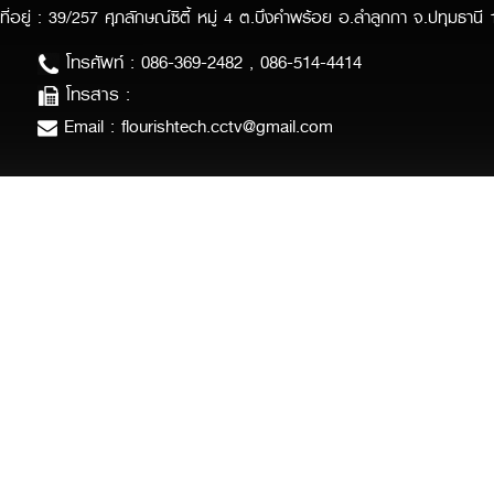
ที่อยู่ : 39/257 ศุภลักษณ์ซิตี้ หมู่ 4 ต.บึงคำพร้อย อ.ลำลูกกา จ.ปทุมธานี
โทรศัพท์ : 086-369-2482 , 086-514-4414
โทรสาร :
Email : flourishtech.cctv@gmail.com