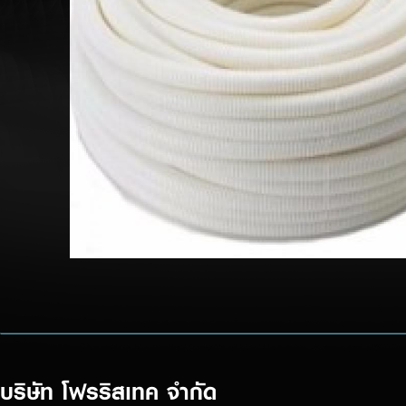
บริษัท โฟรริสเทค จำกัด