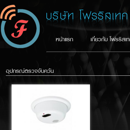
หน้าแรก
เกี่ยวกับ โฟรริสเ
อุปกรณ์ตรวจจับควัน